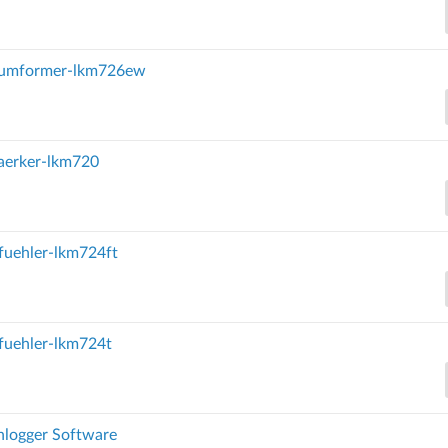
sumformer-lkm726ew
taerker-lkm720
fuehler-lkm724ft
fuehler-lkm724t
logger Software