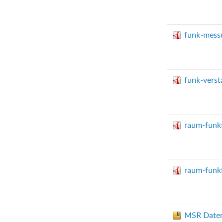
funk-mes
funk-vers
raum-funk
raum-funk
MSR Daten