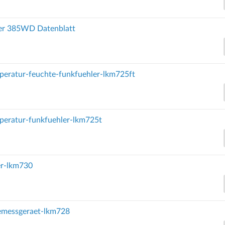
er 385WD Datenblatt
peratur-feuchte-funkfuehler-lkm725ft
peratur-funkfuehler-lkm725t
er-lkm730
kemessgeraet-lkm728