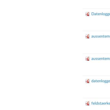
Datenlogg
aussentem
aussentem
datenlogg
feldstaer