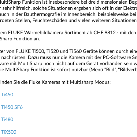
ultiSharp Funktion ist insebesondere bei dreidimensionalen Beg
 sehr hilfreich, solche Situationen ergeben sich oft in der Ele
auch in der Bauthermografie im Innenbereich, beispielsweise b
rdeten Stellen, Feuchteschäden und vielen weiteren Situationen
em FLUKE Wärmebildkamera Sortiment ab CHF 9812.- mit den G
Sharp Funktion an.
zer von FLUKE Ti500, Ti520 und Ti560 Geräte können durch ein
s nachrüsten! Dazu muss nur die Kamera mit der PC-Software S
are mit MultiSharp noch nicht auf dem Gerät vorhanden sein wi
ie MultiSharp Funktion ist sofort nutzbar (Menü "Bild", "Bildver
finden Sie die Fluke Kameras mit Multisharp Modus:
 Ti450
 Ti450 SF6
 Ti480
 TiX500