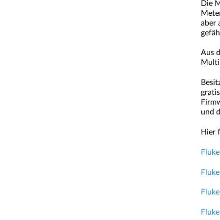
Die M
Meter
aber 
gefäh
Aus d
Multi
Besit
grati
Firmw
und d
Hier 
Fluke
Fluke
Fluke
Fluke