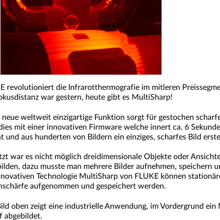
 revolutioniert die Infrarotthermografie im mitleren Preissegme
okusdistanz war gestern, heute gibt es MultiSharp!
 neue weltweit einzigartige Funktion sorgt für gestochen scharf
dies mit einer innovativen Firmware welche innert ca. 6 Sekund
t und aus hunderten von Bildern ein einziges, scharfes Bild erstel
etzt war es nicht möglich dreidimensionale Objekte oder Ansicht
ilden, dazu musste man mehrere Bilder aufnehmen, speichern u
nnovativen Technologie MultiSharp von FLUKE können stationär
nschärfe aufgenommen und gespeichert werden.
ild oben zeigt eine industrielle Anwendung, im Vordergrund ein 
f abgebildet.