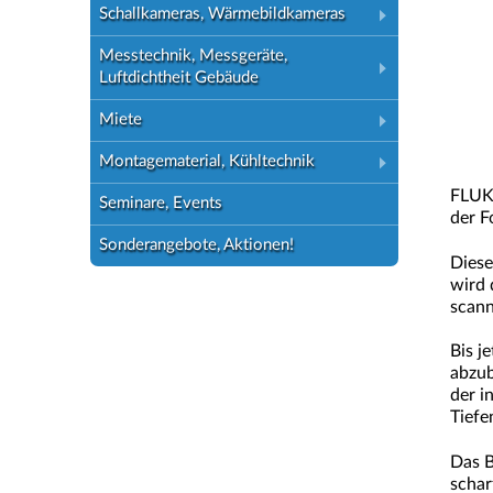
Schallkameras, Wärmebildkameras
Messtechnik, Messgeräte,
Luftdichtheit Gebäude
Miete
Montagematerial, Kühltechnik
FLUKE
Seminare, Events
der F
Sonderangebote, Aktionen!
Diese
wird 
scann
Bis j
abzub
der i
Tiefe
Das B
schar