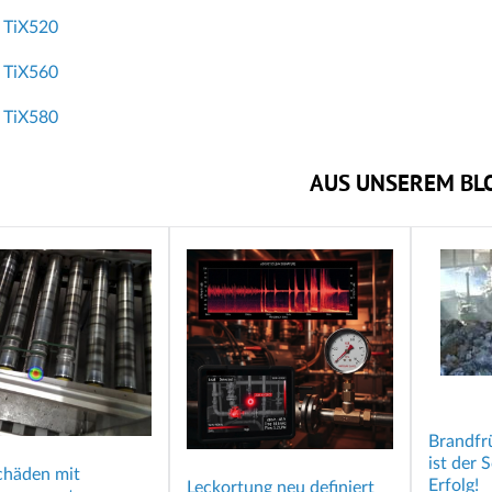
 TiX520
 TiX560
 TiX580
AUS UNSEREM BL
Brandfr
ist der 
chäden mit
Erfolg!
Leckortung neu definiert