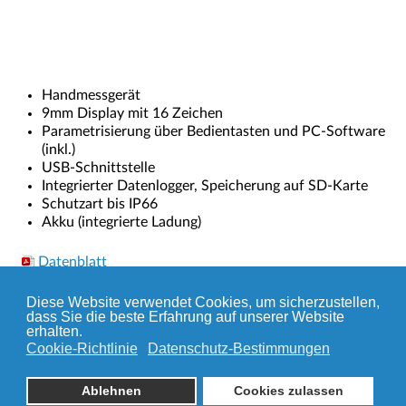
Handmessgerät
9mm Display mit 16 Zeichen
Parametrisierung über Bedientasten und PC-Software
(inkl.)
USB-Schnittstelle
Integrierter Datenlogger, Speicherung auf SD-Karte
Schutzart bis IP66
Akku (integrierte Ladung)
Datenblatt
Übersicht DMS-Messverstärker
Diese Website verwendet Cookies, um sicherzustellen,
dass Sie die beste Erfahrung auf unserer Website
erhalten.
Cookie-Richtlinie
Datenschutz-Bestimmungen
© 2026 TRANSMETRA GmbH
Ablehnen
Cookies zulassen