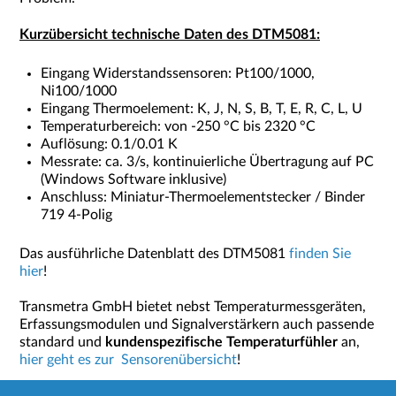
Kurzübersicht technische Daten des DTM5081:
Eingang Widerstandssensoren: Pt100/1000,
Ni100/1000
Eingang Thermoelement: K, J, N, S, B, T, E, R, C, L, U
Temperaturbereich: von -250 °C bis 2320 °C
Auflösung: 0.1/0.01 K
Messrate: ca. 3/s, kontinuierliche Übertragung auf PC
(Windows Software inklusive)
Anschluss: Miniatur-Thermoelementstecker / Binder
719 4-Polig
Das ausführliche Datenblatt des DTM5081
finden Sie
hier
!
Transmetra GmbH bietet nebst Temperaturmessgeräten,
Erfassungsmodulen und Signalverstärkern auch passende
standard und
kundenspezifische Temperaturfühler
an,
hier geht es zur Sensorenübersicht
!
Ineterssiert an unserem
Newsletter? Einfach hier klicken